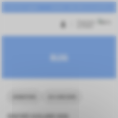
Panneau de gestion des cookies
t Centr’Azur à gagner !
Animation : Urban Warrior du mardi 04 au samedi 
Programme
de fidélité
BLOG
ANIMATIONS
JEU CONCOURS
RENTRÉE SCOLAIRE 2026