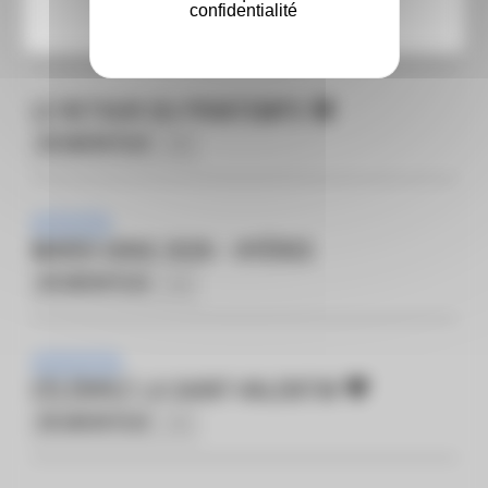
PÂQUES
confidentialité
EN SAVOIR PLUS
LE RETOUR DU PRINTEMPS 🌸
EN SAVOIR PLUS
animations
MARDI GRAS 2026 – HYÈRES
EN SAVOIR PLUS
Jeu concours
CÉLÉBREZ LA SAINT-VALENTIN 💗
EN SAVOIR PLUS