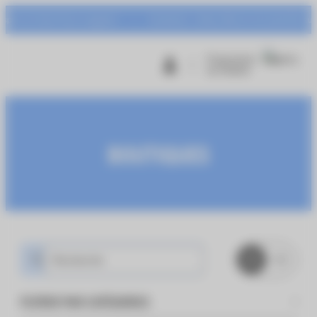
Panneau de gestion des cookies
et Centr’Azur à gagner !
Animation : Urban Warrior du mardi 04 au samedi
Programme
de fidélité
BOUTIQUES
FILTRER PAR CATÉGORIES