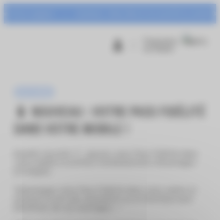
Panneau de gestion des cookies
r’Azur à gagner !
Animation : Urban Warrior du mardi 04 au samedi 08 aoû
Programme
de fidélité
Pass Fidélité
📱 NOUVEAU : VOTRE PASS FIDÉLITÉ
DANS VOTRE MOBILE !
Grande nouvelle 🎉 : ajoutez votre Pass Fidélité dans
votre mobile et profitez immédiatement d’avantages
privilégiés.
Téléchargez votre Pass Fidélité dans votre wallet et
montrez-le lors des animations ou en boutique pour
bénéficier de vos avantages. ✨