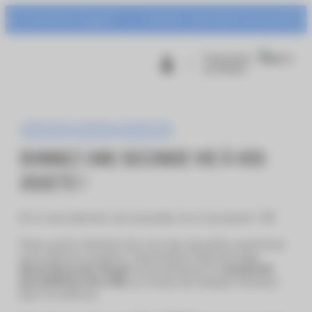
Panneau de gestion des cookies
t Centr’Azur à gagner !
Animation : Urban Warrior du mardi 04 au samedi
Programme
de fidélité
Animations
Bon plan
Pass Fidélité
DONNEZ UNE SECONDE VIE À VOS
JOUETS !
Et si vous donniez une seconde vie à vos jouets ? 🧸
Parce qu’ils méritent de vivre de nouvelles aventures
avec d’autres enfants, l’association Hyéroise
Les
Bout’Chous de l’Espoir
sera présente le
samedi 20
juin 2026 de 11h à 18h
au niveau de l’espace fontaine
pour la collecte.