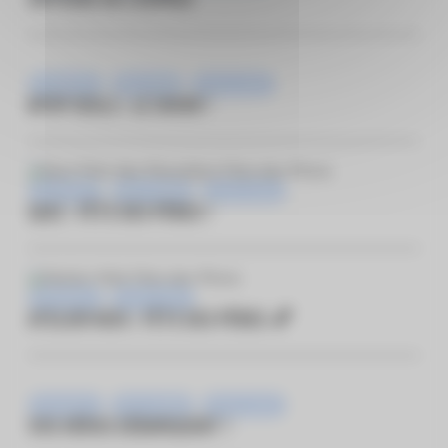
ODYSSÉE DE L’ESPACE
Animations
Nouveauté
Vie du centre
KPOP IDOLS : LE SHOW !
Animations
Pass Fidélité
Vie du centre
QUIZ : FÊTE DES PÈRES !
Animations
Vie du centre
ATELIER KIDS : FÊTE DES PÈRES 💕
Animations
Pass Fidélité
Vie du centre
VOS HÉROS DÉBARQUENT !