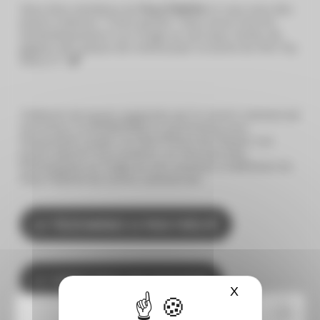
Vous êtes membres du
Pass Fidélité
et vous avez des
jouets à donner ? C’est parfait ! Vous serez inscrits
automatiquement à un tirage au sort pour tenter de
gagner des places de cinéma pour la sortie du film Toy
Story 5 *! 🦖
*Collecte de jouets organisée par le centre commercial
Centr’Azur le 20/06/2026 en partenariat avec
l’association locale Les Bout’Chous de l’Espoir. Les
jouets doivent être propres, en très bon état.
Participation au tirage au sort soumise à l’adhésion du
Pass Fidélité du centre commercial.
👉 TÉLÉCHARGEZ LE PASS FIDÉLITÉ
👉 SUIVEZ NOUS SUR INSTAGRAM
X
Masquer le ba