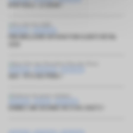
KPOP IDOLS : LE SHOW !
Nouveauté
Vie du centre
PRIX MEILLEURE SATISFACTION CLIENTS RETAIL
2026
Animations
Pass Fidélité
Vie du centre
QUIZ : FÊTE DES PÈRES !
Animations
Bon plan
Pass Fidélité
DONNEZ UNE SECONDE VIE À VOS JOUETS !