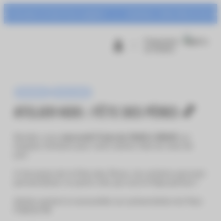
Panneau de gestion des cookies
tersport et Centr’Azur à gagner !
Animation : Urban Warrior du mardi 04 
Programme
de fidélité
Animations
Vie du centre
ATELIER KIDS : FÊTE DES PÈRES 💕
Rendez-vous
mercredi 17 juin de 11h00 à 18h00
sur
l’espace fontaine pour notre atelier kids du mois de
juin.
A l’occasion de la Fête des Pères, les enfants pourront
personnaliser un porte-clés qui suivra Papa partout !
Atelier gratuit et accessible sur présentation du Pass
Fidélité 📲