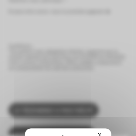
Et peut-être serez -vous le prochain gagnant 🎄
Conditions :
*Jeu gratuit sans obligation d’achat, organisé par le
centre commercial Centr’Azur du 01/12/25 au 24/12/25.
Lots à retirer à Centr’Azur. Offre valable uniquement
sur présentation du mail de la direction.
👉 TÉLÉCHARGEZ LE PASS FIDÉLITÉ
👉 SUIVEZ NOUS SUR INSTAGRAM
X
Masquer le ba