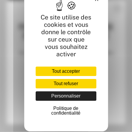
Ce site utilise des
👉 SUIVEZ NOUS SUR FACEBOOK
cookies et vous
POUR CÉLÉBRER L'OUVERTURE
donne le contrôle
D'INTERSPORT, DÉCOUVREZ
sur ceux que
👉 SUIVEZ NOUS SUR TIKTOK
URBAN WARRIOR !
vous souhaitez
Un parcours sportif pour tous les âges et des
activer
tas de surprises à gagner ! 🏆
Tout accepter
Partager ou ajouter au calendrier
Tout refuser
JE DÉCOUVRE ✨
Personnaliser
Politique de
AUTRES ACTUALITÉS
confidentialité