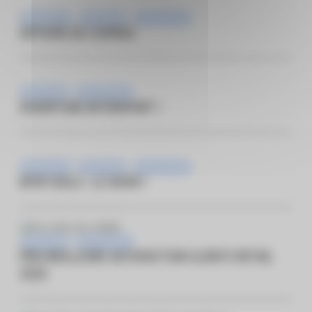
Animations
Nouveauté
Vie du centre
ODYSSÉE DE L’ESPACE
Nouveauté
Vie du centre
OUVERTURE INTERSPORT !
Animations
Nouveauté
Vie du centre
KPOP IDOLS : LE SHOW !
Nouveauté
Vie du centre
PRIX MEILLEURE SATISFACTION CLIENTS RETAIL
2026