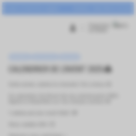
Panneau de gestion des cookies
port et Centr’Azur à gagner !
Animation : Urban Warrior du mardi 04 au s
Programme
de fidélité
Animations
Jeux concours
Nouveauté
CALENDRIER DE L’AVENT 2025🎄
Cette année, oubliez le chocolat ! On a mieux 🤩
Un calendrier de l’Avent de nos commerçants 100%
digital et disponible sur nos réseaux sociaux 📲
1 cadeau par jour avant Noël ! 🎁
Story valable 24h ! ⏱️
Abonnez-vous, participez ✨