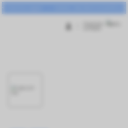
Panneau de gestion des cookies
tr’Azur à gagner !
Animation : Urban Warrior du mardi 04 au samedi 08 a
Programme
de fidélité