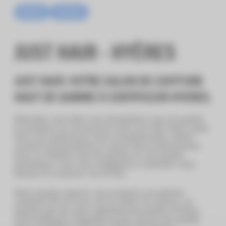
Beauté
Services
JUST HAIR - HYÈRES
JUST HAIR: VOTRE SALON DE COIFFURE
HAUT DE GAMME À CENTR’AZUR HYERES.
Détendez-vous dans une atmosphère cosy où qualité
et tendance se rencontrent chez Just Hair. Notre salon
offre une expérience client exceptionnelle, alliant
conseils personnalisés et savoir-faire professionnel.
Avec un mobilier haut de gamme et une équipe
dynamique, nous nous engageons à sublimer votre
beauté et à exaucer vos envies.
Notre équipe experte vous propose une gamme
complète de services, de la coupe à la couleur, en
passant par les soins capillaires de qualité. Profitez
d’une ambiance relaxante et d’un service de qualité