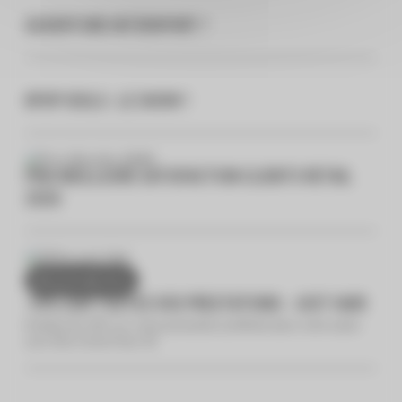
OUVERTURE INTERSPORT !
KPOP IDOLS : LE SHOW !
PRIX MEILLEURE SATISFACTION CLIENTS RETAIL
2026
DU 01/01 AU 31/12
-15% SUR TOUTES VOS PRESTATIONS - JUST HAIR
Profitez de -15% sur votre prestation préférée dans votre salon
Just Hair à Centr’Azur 😍