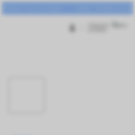
Panneau de gestion des cookies
port et Centr’Azur à gagner !
Animation : Urban Warrior du mardi 04 au 
Programme
de fidélité