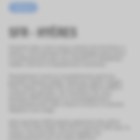
Téléphonie
SFR - HYÈRES
Présente dans votre centre commercial Centr’Azur à
Hyères, votre boutique SFR accompagne particuliers
et professionnels pour leurs besoins en téléphonie
mobile, Internet et équipements connectés.
Smartphones neufs ou reconditionnés parmi les
grandes marques (Apple, Samsung, Xiaomi, Google
Pixel, Honor), forfaits 5G, activation SIM ou eSIM et
transfert de données : les conseillers de votre
boutique SFR proposent un accompagnement
personnalisé pour aider chacun à trouver la solution
adaptée à son usage.
Votre boutique SFR propose également des offres
Fibre Très Haut Débit, Box 5G et solutions WiFi pour la
maison, ainsi que des services dédiés aux
professionnels avec les offres SFR Pro.