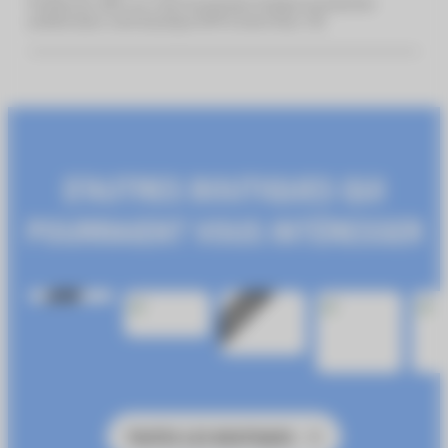
Profitez de -30% sur votre accessoire charge et protection
préféré dans votre boutique SFR à Centr’Azur ! 😍
D'AUTRES BOUTIQUES QUI
POURRAIENT VOUS INTÉRESSER
NOUVEAU
NOUVEAU
TOUTES LES BOUTIQUES