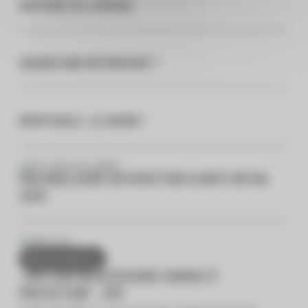
ODYSSÉE DE L'ESPACE
OUVERTURE INTERSPORT !
KPOP IDOLS : LE SHOW !
PRIX MEILLEURE SATISFACTION CLIENTS RETAIL
2026
DU 01/01 AU 31/12
-30% SUR UN ACCESSOIRE CHARGE ET
PROTECTION* - SFR