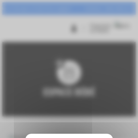
Panneau de gestion des cookies
aux Intersport et Centr’Azur à gagner !
Animation : Urban Warrior du mar
Programme
de fidélité
ESPACE BÉBÉ