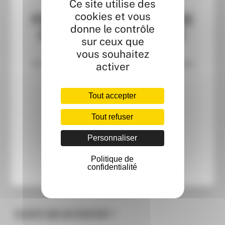
Ce site utilise des
cookies et vous
POUR CÉLÉBRER L'OUVERTURE
donne le contrôle
D'INTERSPORT, DÉCOUVREZ
sur ceux que
URBAN WARRIOR !
vous souhaitez
Un parcours sportif pour tous les âges et des
activer
tas de surprises à gagner ! 🏆
OFFRES ET ACTUALITÉS
Tout accepter
Tout refuser
URBAN WARRIOR !
JE DÉCOUVRE ✨
Personnaliser
Politique de
confidentialité
ODYSSÉE DE L'ESPACE
OUVERTURE INTERSPORT !