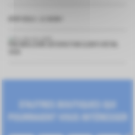
KPOP IDOLS : LE SHOW !
PRIX MEILLEURE SATISFACTION CLIENTS RETAIL
2026
D'AUTRES BOUTIQUES QUI
POURRAIENT VOUS INTÉRESSER