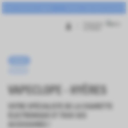
Panneau de gestion des cookies
rt et Centr’Azur à gagner !
Animation : Urban Warrior du mardi 04 au sam
Programme
de fidélité
Services
Nouveauté
VAPECLOPE - HYÈRES
VOTRE SPÉCIALISTE DE LA CIGARETTE
ÉLECTRONIQUE ET TOUS SES
ACCESSOIRES !